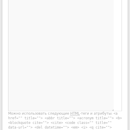
Можно использовать следующие
HTML
-теги и атрибуты:
<a
href="" title=""> <abbr title=""> <acronym title=""> <b>
<blockquote cite=""> <cite> <code class="" title=""
data-url=""> <del datetime=""> <em> <i> <q cite="">