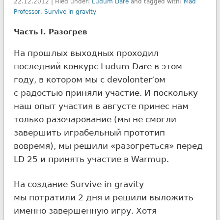
22.12.2012 | Filed under:
Ludum Dare
and tagged with:
Mad
Professor
,
Survive in gravity
Часть I. Разогрев
На прошлых выходных проходил
последний конкурс Ludum Dare в этом
году, в котором мы с devolonter’ом
c радостью приняли участие.
И поскольку
наш опыт участия в августе принес нам
только разочарование (мы не смогли
завершить играбельный прототип
вовремя), мы решили «разогреться» перед
LD 25 и принять участие в Warmup.
На создание Survive in gravity
мы потратили 2 дня и решили выложить
именно завершенную игру. Хотя